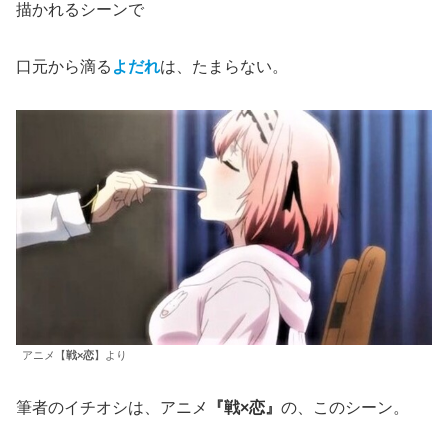
描かれるシーンで
口元から滴る
よだれ
は、たまらない。
アニメ【
戦×恋
】より
筆者のイチオシは、アニメ
『戦×恋』
の、このシーン。