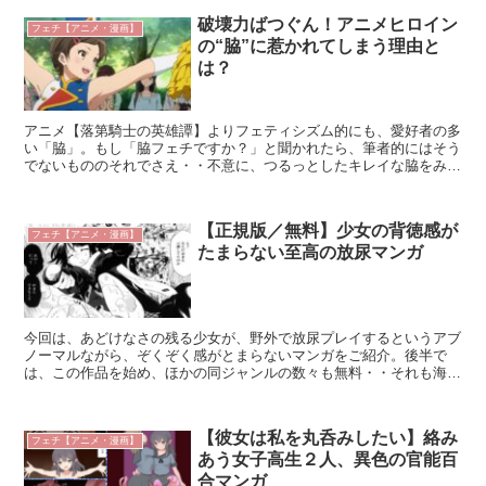
破壊力ばつぐん！アニメヒロイン
フェチ【アニメ・漫画】
の“脇”に惹かれてしまう理由と
は？
アニメ【落第騎士の英雄譚】よりフェティシズム的にも、愛好者の多
い「脇」。もし「脇フェチですか？」と聞かれたら、筆者的にはそう
でないもののそれでさえ・・不意に、つるっとしたキレイな脇をみる
と、ドキっとしてしまう。それにしても「脇」は、何故これ...
【正規版／無料】少女の背徳感が
フェチ【アニメ・漫画】
たまらない至高の放尿マンガ
今回は、あどけなさの残る少女が、野外で放尿プレイするというアブ
ノーマルながら、ぞくぞく感がとまらないマンガをご紹介。後半で
は、この作品を始め、ほかの同ジャンルの数々も無料・・それも海賊
版などではない、れっきとした正規版を読める方法も、合わせ...
【彼女は私を丸呑みしたい】絡み
フェチ【アニメ・漫画】
あう女子高生２人、異色の官能百
合マンガ