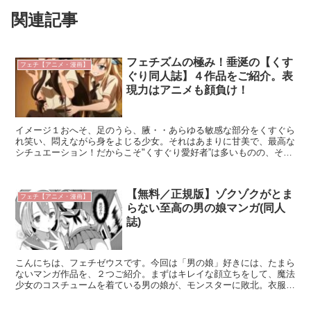
関連記事
フェチズムの極み！垂涎の【くす
フェチ【アニメ・漫画】
ぐり同人誌】４作品をご紹介。表
現力はアニメも顔負け！
イメージ１おへそ、足のうら、腋・・あらゆる敏感な部分をくすぐら
れ笑い、悶えながら身をよじる少女。それはあまりに甘美で、最高な
シチュエーション！だからこそ"くすぐり愛好者”は多いものの、それ
をメインにした作品となると、すごく少ない。ワンシーン...
【無料／正規版】ゾクゾクがとま
フェチ【アニメ・漫画】
らない至高の男の娘マンガ(同人
誌)
こんにちは、フェチゼウスです。今回は「男の娘」好きには、たまら
ないマンガ作品を、２つご紹介。まずはキレイな顔立ちをして、魔法
少女のコスチュームを着ている男の娘が、モンスターに敗北。衣服を
脱がされたうえ、触手で性的に弄ばれてしまう『魔に魅入ら...