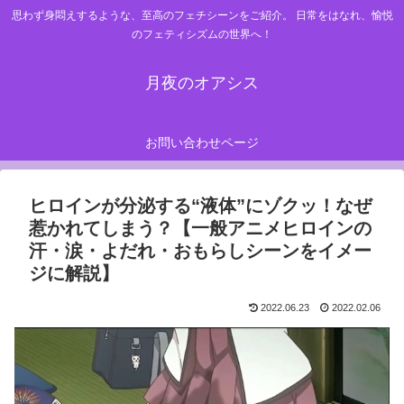
思わず身悶えするような、至高のフェチシーンをご紹介。 日常をはなれ、愉悦
のフェティシズムの世界へ！
月夜のオアシス
お問い合わせページ
ヒロインが分泌する“液体”にゾクッ！なぜ
惹かれてしまう？【一般アニメヒロインの
汗・涙・よだれ・おもらしシーンをイメー
ジに解説】
2022.06.23
2022.02.06