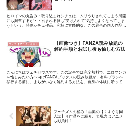
ヒロインの丸呑み・取り込まれシチュは、ムリやりされてしまう展開
にも興奮するが・・呑まれる側も“受け入れて”気持ちよくなってしま
うという、特殊シチュ作品。究極に官能的な、この異色の同人作品に
ついて、ご紹介。ぜひ、ドキドキしながらお読み頂ければ...
【画像つき】FANZA読み放題の
フェチ【アニメ・漫画】
解約手順とお試し後も愉しむ方法
こんにちはフェチゼウスです。この記事では完全無料で、エロマンガ
を愉しみたい方へ向けFANZAブックスの読み放題が、有料プランへ
移行する前に、まちがいなく解約する方法を、自身の体験に沿ってご
紹介。また、お試し期間が過ぎた以降に、愉しむ方法につ...
フェチズムの極み！垂涎の【くすぐり同
人誌】４作品をご紹介。表現力はアニメ
も顔負け！