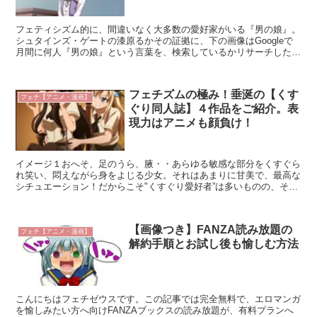
フェティシズム的に、間違いなく大多数の愛好家がいる『男の娘』。
シュタインズ・ゲートの漆原るかその証拠に、下の画像はGoogleで
月間に何人『男の娘』という言葉を、検索しているかリサーチした結
果だが・・見ての通り、１０万人を超えている。２０２...
フェチズムの極み！垂涎の【くす
フェチ【アニメ・漫画】
ぐり同人誌】４作品をご紹介。表
現力はアニメも顔負け！
イメージ１おへそ、足のうら、腋・・あらゆる敏感な部分をくすぐら
れ笑い、悶えながら身をよじる少女。それはあまりに甘美で、最高な
シチュエーション！だからこそ"くすぐり愛好者”は多いものの、それ
をメインにした作品となると、すごく少ない。ワンシーン...
【画像つき】FANZA読み放題の
フェチ【アニメ・漫画】
解約手順とお試し後も愉しむ方法
こんにちはフェチゼウスです。この記事では完全無料で、エロマンガ
を愉しみたい方へ向けFANZAブックスの読み放題が、有料プランへ