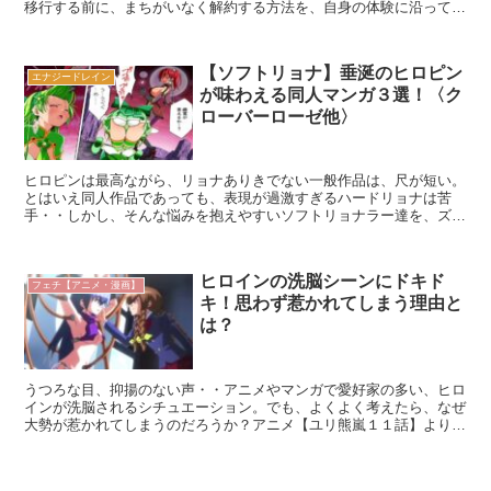
移行する前に、まちがいなく解約する方法を、自身の体験に沿ってご
紹介。また、お試し期間が過ぎた以降に、愉しむ方法につ...
【ソフトリョナ】垂涎のヒロピン
エナジードレイン
が味わえる同人マンガ３選！〈ク
ローバーローゼ他〉
ヒロピンは最高ながら、リョナありきでない一般作品は、尺が短い。
とはいえ同人作品であっても、表現が過激すぎるハードリョナは苦
手・・しかし、そんな悩みを抱えやすいソフトリョナラー達を、ズバ
リすくい上げてくれる作品が、同人界隈には存在している。四...
ヒロインの洗脳シーンにドキド
フェチ【アニメ・漫画】
キ！思わず惹かれてしまう理由と
は？
うつろな目、抑揚のない声・・アニメやマンガで愛好家の多い、ヒロ
インが洗脳されるシチュエーション。でも、よくよく考えたら、なぜ
大勢が惹かれてしまうのだろうか？アニメ【ユリ熊嵐１１話】よりフ
ツウに考えれば、感情の変化が少ないよりも、表情がくるく...