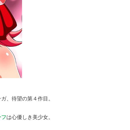
ンガ、待望の第４作目。
ーフ
は心優しき美少女。