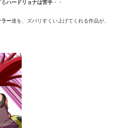
ぎる
ハードリョナは苦手
・・
ナラー
達を、ズバリすくい上げてくれる作品が、