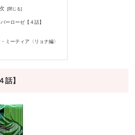
次
ーバーローゼ【４話】
ー・ミーティア〈リョナ編〉
４話】