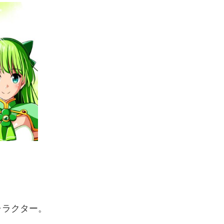
、
ャラクター。