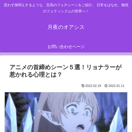
思わず身悶えするような、至高のフェチシーンをご紹介。 日常をはなれ、愉悦
のフェティシズムの世界へ！
月夜のオアシス
お問い合わせページ
アニメの首締めシーン５選！リョナラーが
惹かれる心理とは？
2022.02.19
2022.01.11