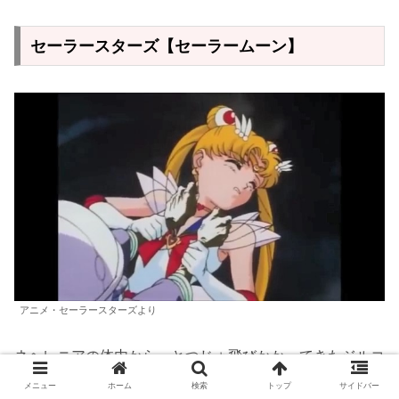
セーラースターズ【セーラームーン】
アニメ・セーラースターズより
ネヘレニアの体内から、とつじょ飛びかかってきたジルコ
ニア！
メニュー
ホーム
検索
トップ
サイドバー