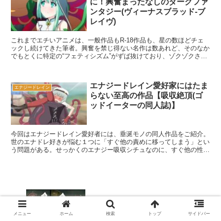
に！興奮まったなしのダークファ
ンタジー(ヴィーナスブラッド-ブ
レイヴ)
これまでエチいアニメは、一般作品もR-18作品も、星の数ほどチェ
ックし続けてきた筆者。興奮を禁じ得ない名作は数あれど、そのなか
でもとくに特定の“フェティシズム”がずば抜けており、ゾクゾクさせ
られてしまう作品を、折に触れてご紹介している。わり...
エナジードレイン愛好家にはたま
エナジードレイン
らない至高の作品【吸収絶頂(ゴ
ッドイーターの同人誌)】
今回はエナジードレイン愛好者には、垂涎モノの同人作品をご紹介。
世のエナドレ好きが悩む１つに「すぐ他の責めに移ってしまう」とい
う問題がある。せっかくのエナジー吸収シチュなのに、すぐ他の性的
行為が始まるなど全体の１シーン扱いでは、尺も短い。しか...
美少女いただきます！”丸呑み”フェチ垂涎
の同人誌3選
メニュー
ホーム
検索
トップ
サイドバー