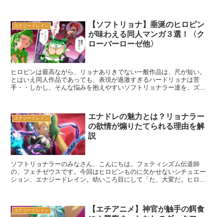
た「レベル」ステータスを、どくどく吸収される、興奮度が...
【ソフトリョナ】垂涎のヒロピン
エナジードレイン
が味わえる同人マンガ３選！〈ク
ローバーローゼ他〉
ヒロピンは最高ながら、リョナありきでない一般作品は、尺が短い。
とはいえ同人作品であっても、表現が過激すぎるハードリョナは苦
手・・しかし、そんな悩みを抱えやすいソフトリョナラー達を、ズバ
リすくい上げてくれる作品が、同人界隈には存在している。四...
エナドレの魅力とは？リョナラー
エナジードレイン
の欲情が煽りたてられる理由を解
説
ソフトリョナラーのみなさん、こんにちは。フェティシズム伝道師
の、フェチゼウスです。今回はヒロピンものに欠かせないシチュエー
ション、エナジードレイン。幼いころ目にして「た、大変だ。ヒロイ
ンがんばれ！」・・ではなくひそかに「い・・いいぞ、もっと...
【エチアニメ】神官が触手の餌食
エナジードレイン