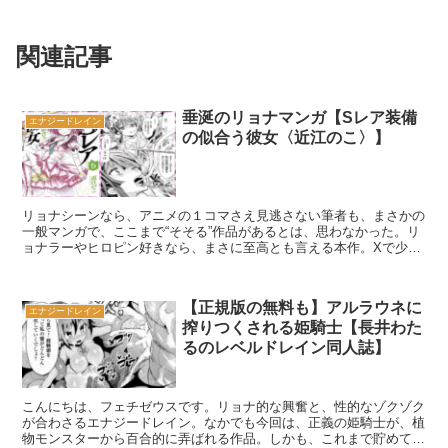
関連記事
垂涎のリョナマンガ【Sレア装備
エナジードレイン
の似合う彼女〈近江のこ〉】
リョナシーンなら、アニメの１コマさえ見逃さない筆者も、まさかの
一般マンガで、ここまで“そそる”作品があるとは、思わなかった。リ
ョナラーやヒロピン好きなら、まさに至高とも言える本作。Xで少し
触れただけでも「気になり過ぎて、即買いしてしまいまし...
【正規版の無料も】アルラウネに
エナジードレイン
搾りつくされる姫騎士【長井わた
るのレベルドレイン同人誌】
こんにちは、フェチゼウスです。リョナ的な興奮と、性的なゾクゾク
が合わさるエナジードレイン。なかでも今回は、正義の姫騎士が、植
物モンスターから百合的に弄ばれる作品。しかも、これまで貯めてき