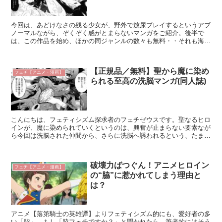
今回は、あどけなさの残る少女が、野外で放尿プレイするというアブ
ノーマルながら、ぞくぞく感がとまらないマンガをご紹介。後半で
は、この作品を始め、ほかの同ジャンルの数々も無料・・それも海賊
版などではない、れっきとした正規版を読める方法も、合わせ...
【正規品／無料】聖から魔に染め
フェチ【アニメ・漫画】
られる至高の洗脳マンガ(同人誌)
こんにちは、フェティシズム探求者のフェチゼウスです。聖なるヒロ
インが、魔に染められていくというのは、興奮が止まらない要素なが
ら今回は洗脳された仲間から、さらに洗脳へ誘われるという、たまら
ない同人作品をご紹介。聖なるコスチュームが魔へと変えら...
破壊力ばつぐん！アニメヒロイン
フェチ【アニメ・漫画】
の“脇”に惹かれてしまう理由と
は？
アニメ【落第騎士の英雄譚】よりフェティシズム的にも、愛好者の多
い「脇」。もし「脇フェチですか？」と聞かれたら、筆者的にはそう