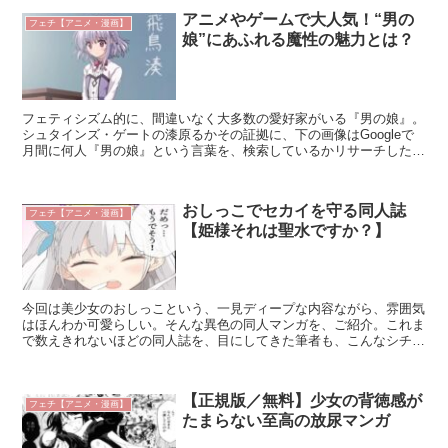
アニメやゲームで大人気！“男の
フェチ【アニメ・漫画】
娘”にあふれる魔性の魅力とは？
フェティシズム的に、間違いなく大多数の愛好家がいる『男の娘』。
シュタインズ・ゲートの漆原るかその証拠に、下の画像はGoogleで
月間に何人『男の娘』という言葉を、検索しているかリサーチした結
果だが・・見ての通り、１０万人を超えている。２０２...
おしっこでセカイを守る同人誌
フェチ【アニメ・漫画】
【姫様それは聖水ですか？】
今回は美少女のおしっこという、一見ディープな内容ながら、雰囲気
はほんわか可愛らしい。そんな異色の同人マンガを、ご紹介。これま
で数えきれないほどの同人誌を、目にしてきた筆者も、こんなシチュ
エーションの作品は、他に知らない。唯一無二というレア度...
【正規版／無料】少女の背徳感が
フェチ【アニメ・漫画】
たまらない至高の放尿マンガ