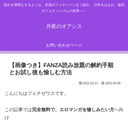
思わず身悶えするような、至高のフェチシーンをご紹介。 日常をはなれ、愉悦
のフェティシズムの世界へ！
月夜のオアシス
お問い合わせページ
【画像つき】FANZA読み放題の解約手順
とお試し後も愉しむ方法
2022.03.11
2022.03.06
こんにちはフェチゼウスです。
この記事では
完全無料で、エロマンガを愉しみたい方
へ向
け