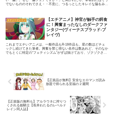
でないもののそれでさえ・・不意に、つるっとしたキレイな脇をみる
と、ドキっとしてしまう。それにしても「脇」は、何故これ...
【エチアニメ】神官が触手の餌食
エナジードレイン
に！興奮まったなしのダークファ
ンタジー(ヴィーナスブラッド-ブ
レイヴ)
これまでエチいアニメは、一般作品もR-18作品も、星の数ほどチェ
ックし続けてきた筆者。興奮を禁じ得ない名作は数あれど、そのなか
でもとくに特定の“フェティシズム”がずば抜けており、ゾクゾクさせ
られてしまう作品を、折に触れてご紹介している。わり...
【正規品が無料】安全なエロマンガ読み
放題で得られる至福の２週間
【正規版の無料も】アルラウネに搾りつ
くされる姫騎士【長井わたるのレベルド
レイン同人誌】