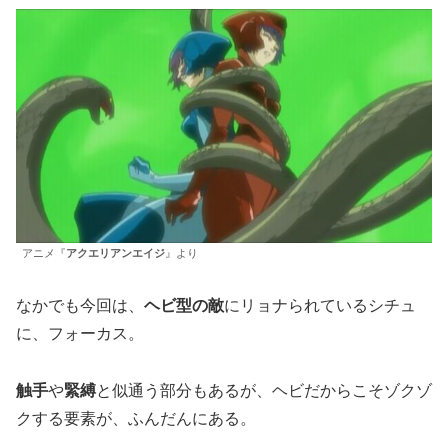
アニメ『
アクエリアンエイジ
』より
なかでも今回は、
ヘビ型の敵
にリョナられているシチュ
に、フォーカス。
触手
や
緊縛
と似通う部分もあるが、ヘビだからこそゾクゾ
クする要素が、ふんだんにある。