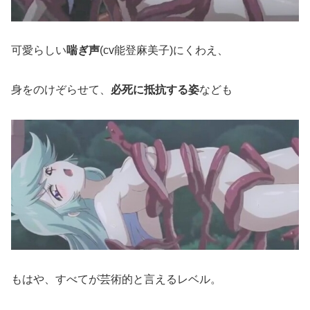
可愛らしい
喘ぎ声
(cv能登麻美子)にくわえ、
身をのけぞらせて、
必死に抵抗する姿
なども
もはや、すべてが芸術的と言えるレベル。