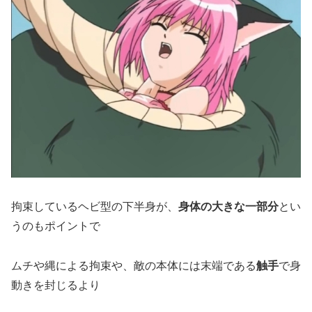
拘束しているヘビ型の下半身が、
身体の大きな一部分
とい
うのもポイントで
ムチや縄による拘束や、敵の本体には末端である
触手
で身
動きを封じるより