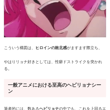
こういう構図は、
ヒロインの敗北感
がますます際立ち、
やはりリョナ好きとしては、性癖ドストライクを突かれ
る。
一般アニメにおける至高のヘビリョナシー
ン
筆者的には、数ある
ヘビリョナ
の中でも、これを上回るエ