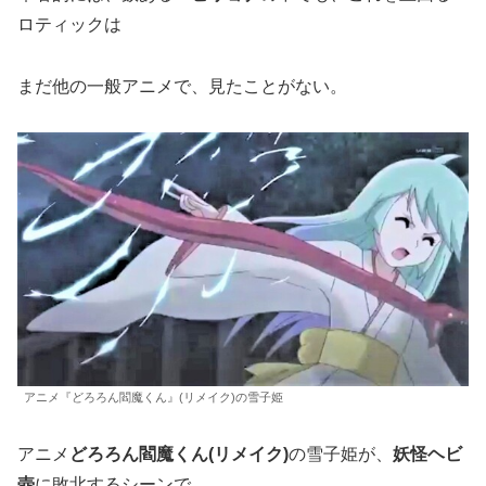
ロティックは
まだ他の一般アニメで、見たことがない。
アニメ『どろろん閻魔くん』(リメイク)の雪子姫
アニメ
どろろん閻魔くん(リメイク)
の雪子姫が、
妖怪ヘビ
壺
に敗北するシーンで