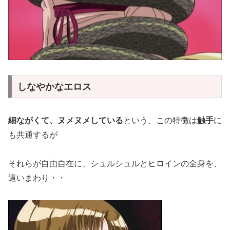
しなやかなエロス
細ながくて、ヌメヌメしている
という、この特徴は
触手
に
も共通するが
それらが自由自在に、シュルシュルとヒロインの全身を、
這いまわり・・